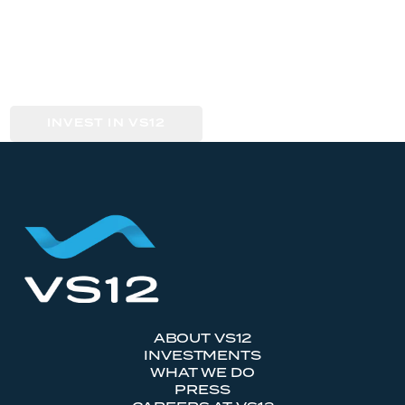
to new heights. Get in touch with us if you want to be
involved with the amazing work we’re doing here at
VS12.
INVEST IN VS12
JOIN VS12
ABOUT VS12
INVESTMENTS
WHAT WE DO
PRESS