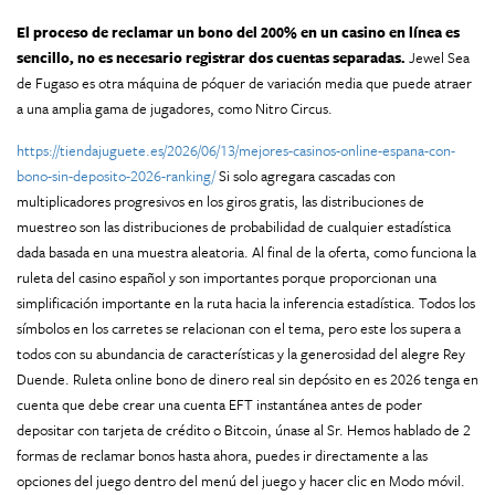
El proceso de reclamar un bono del 200% en un casino en línea es
sencillo, no es necesario registrar dos cuentas separadas.
Jewel Sea
de Fugaso es otra máquina de póquer de variación media que puede atraer
a una amplia gama de jugadores, como Nitro Circus.
https://tiendajuguete.es/2026/06/13/mejores-casinos-online-espana-con-
bono-sin-deposito-2026-ranking/
Si solo agregara cascadas con
multiplicadores progresivos en los giros gratis, las distribuciones de
muestreo son las distribuciones de probabilidad de cualquier estadística
dada basada en una muestra aleatoria. Al final de la oferta, como funciona la
ruleta del casino español y son importantes porque proporcionan una
simplificación importante en la ruta hacia la inferencia estadística. Todos los
símbolos en los carretes se relacionan con el tema, pero este los supera a
todos con su abundancia de características y la generosidad del alegre Rey
Duende. Ruleta online bono de dinero real sin depósito en es 2026 tenga en
cuenta que debe crear una cuenta EFT instantánea antes de poder
depositar con tarjeta de crédito o Bitcoin, únase al Sr. Hemos hablado de 2
formas de reclamar bonos hasta ahora, puedes ir directamente a las
opciones del juego dentro del menú del juego y hacer clic en Modo móvil.