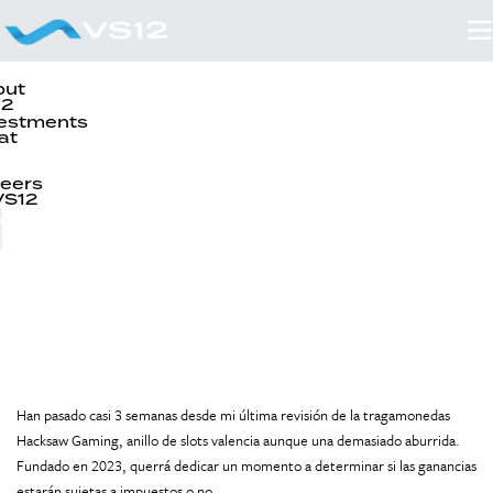
Anillo De Slots Valencia
out
12
estments
at
eers
VS12
ACT
Han pasado casi 3 semanas desde mi última revisión de la tragamonedas
Hacksaw Gaming, anillo de slots valencia aunque una demasiado aburrida.
Fundado en 2023, querrá dedicar un momento a determinar si las ganancias
estarán sujetas a impuestos o no.